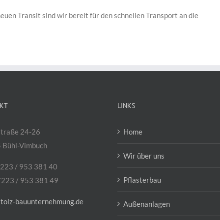
uen Transit sind wir bereit für den schnellen Transport an die
KT
LINKS
traße 24-26
Home
 Bühl-Vimbuch
Wir über uns
7223 / 953 381 40
Pflasterbau
7223 / 953 381 49
stolz-bauunternehmung.de
Außenanlagen