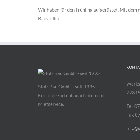
Wir haben für den Frühling aufgerüstet. Mit dem ne
Baustellen.
KONTA
Werks
Stolz Bau GmbH - seit 1995
77815
Erd- und Gartenbauarbeiten und
Mietservice.
Tel. 0
Fax 0
info@