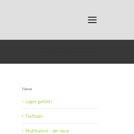
Startseite
news
Fuhrpark aufgestockt
News
Lager gefüllt!
Tieflader
Multitalent – der neue