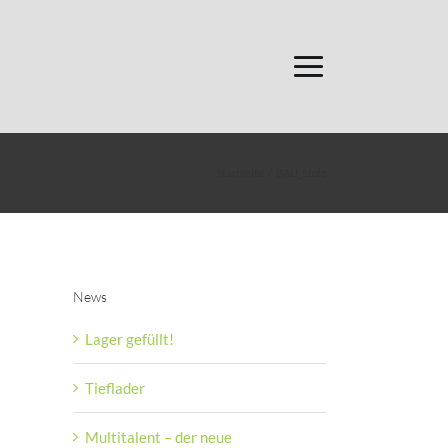
Startseite
BAU_5tolz
News
Lager gefüllt!
Tieflader
Multitalent – der neue