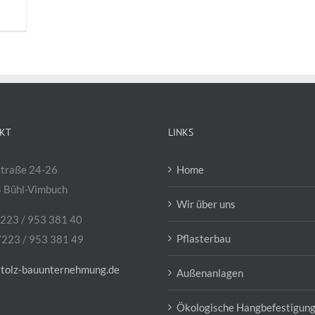
KT
LINKS
traße 24-26
Home
 Bühl-Vimbuch
Wir über uns
7223 / 953 381 40
Pflasterbau
7223 / 953 381 49
stolz-bauunternehmung.de
Außenanlagen
Ökologische Hangbefestigung