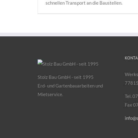
schnellen Transport an die Baustellen.
KONTA
Werks
Stolz Bau GmbH - seit 1995
77815
Erd- und Gartenbauarbeiten und
Mietservice.
Tel. 0
Fax 0
info@