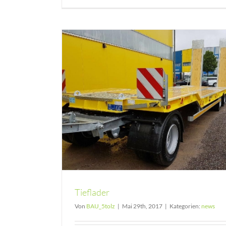
Tieflader
Von
BAU_5tolz
|
Mai 29th, 2017
|
Kategorien:
news