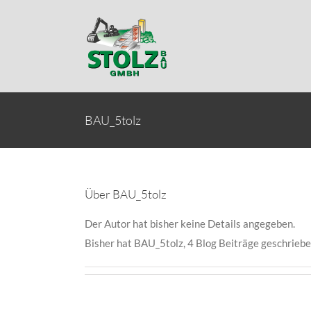
Zum
Inhalt
springen
BAU_5tolz
Über
BAU_5tolz
Der Autor hat bisher keine Details angegeben.
Bisher hat BAU_5tolz, 4 Blog Beiträge geschriebe