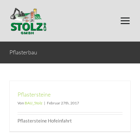
Zum
Inhalt
springen
Pflasterbau
Pflastersteine
Von
BAU_5tolz
|
Februar 27th, 2017
Pflastersteine Hofeinfahrt