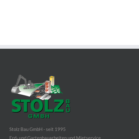
Stolz Bau GmbH - seit 1995
Erd- und Gartenbauarbeiten und Mietservice.