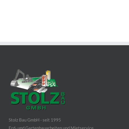
Stolz Bau GmbH - seit 1995
Erd- und Gartenbauarbeiten und Mietservice.