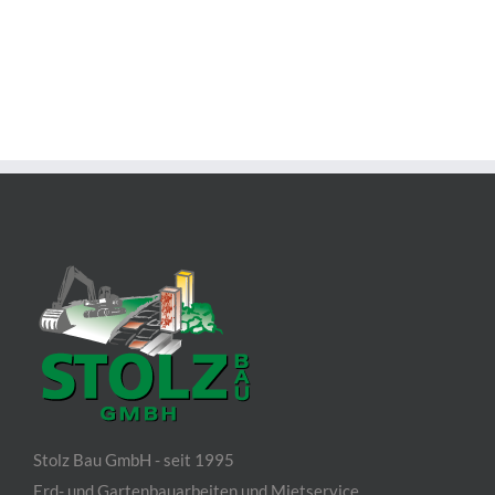
Stolz Bau GmbH - seit 1995
Erd- und Gartenbauarbeiten und Mietservice.