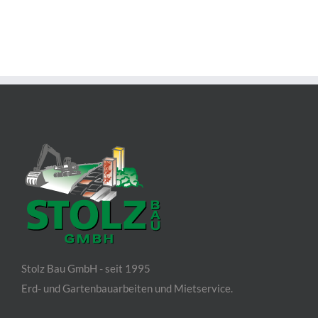
Stolz Bau GmbH - seit 1995
Erd- und Gartenbauarbeiten und Mietservice.