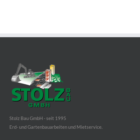
Stolz Bau GmbH - seit 1995
Erd- und Gartenbauarbeiten und Mietservice.