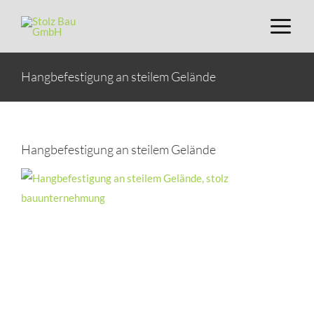
Zum
Inhalt
springen
Hangbefestigung an steilem Gelände
Hangbefestigung an steilem Gelände