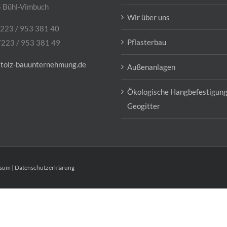
 Bühl-Vimbuch
Wir über uns
7223 / 953 381 40
Pflasterbau
7223 / 953 381 49
stolz-bauunternehmung.de
Außenanlagen
Ökologische Hangbefestigung
Geogitter
ssum
|
Datenschutzerklärung