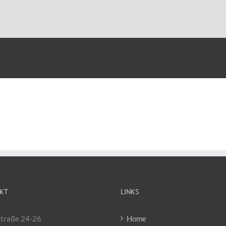
KT
LINKS
traße 24-26
Home