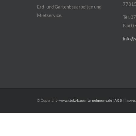
77815
Erd- und Gartenbauarbeiten und
Mietservice.
Tel. 0
Fax 0
info@
© Copyright -
www.stolz-bauunternehmung.de
|
AGB
|
Impre